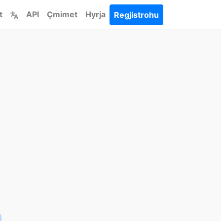
t
API
Çmimet
Hyrja
Regjistrohu