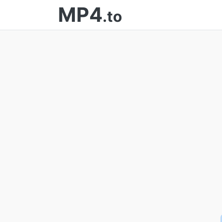
MP4
.to