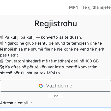
MP4
Të gjitha mjete
Regjistrohu
☝
Pa kufij, pa kufij — konverto sa të duash.
☝
Ngarko në grup kështu që mund të tërhiqësh dhe të
lëshojësh sa më shumë file në një kohë në vend të njërit
pas tjetrit
☝
Konvertoni skedarë më të mëdhenj deri në 100 GB
🚀
Ka aftësinë për të kërkuar instrumentë konvertimi
shtesë për t'u shtuar tek MP4.to
Vazhdo me
Ose
Adresa e email-it