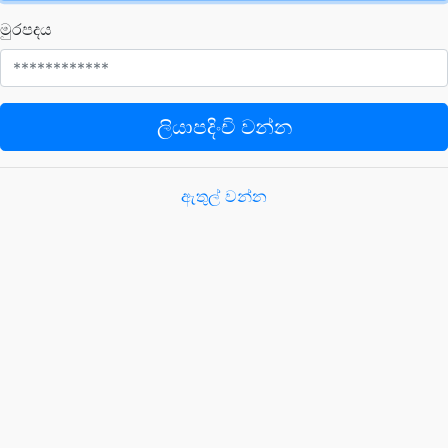
මුරපදය
ලියාපදිංචි වන්න
ඇතුල් වන්න