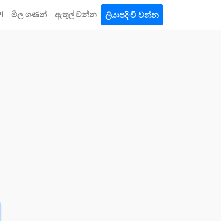
I
මිල ගණන්
ඇතුල් වන්න
ලියාපදිංචි වන්න