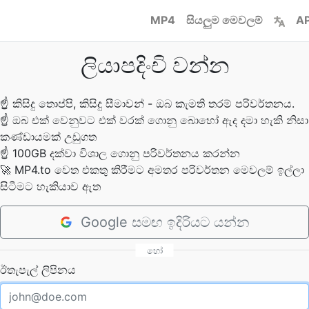
MP4
සියලුම මෙවලම්
AP
ලියාපදිංචි වන්න
☝
කිසිදු තොප්පි, කිසිදු සීමාවන් - ඔබ කැමති තරම් පරිවර්තනය.
☝
ඔබ එක් වෙනුවට එක් වරක් ගොනු බොහෝ ඇද දමා හැකි නිසා
කණ්ඩායමක් උඩුගත
☝
100GB දක්වා විශාල ගොනු පරිවර්තනය කරන්න
🚀
MP4.to වෙත එකතු කිරීමට අමතර පරිවර්තන මෙවලම් ඉල්ලා
සිටීමට හැකියාව ඇත
Google සමඟ ඉදිරියට යන්න
හෝ
ඊතැපැල් ලිපිනය