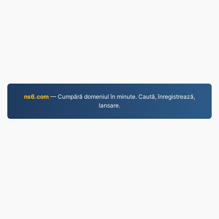
ns6.com
— Cumpără domeniul în minute. Caută, înregistrează,
lansare.
MP4.to
10,036,153 Fișiere convertite din 2019
Politica de confidențialitate
|
Termeni și condiții
|
Despre noi
|
Contactaţi-ne
|
API
|
Eșantioane
|
Instalează aplicație
© 2026 MP4.to
|
VPS.org
LLC | Fabricat de
nadermx