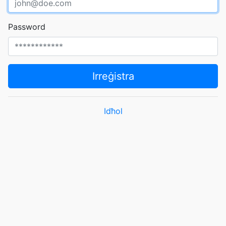
Password
Irreġistra
Idħol