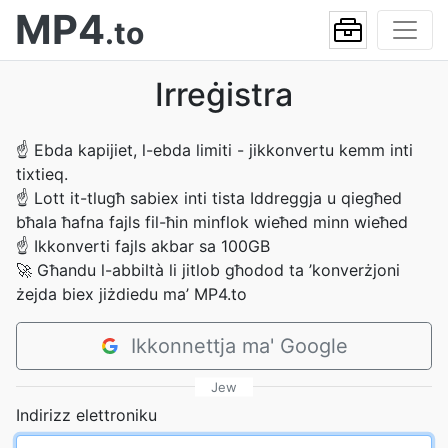
MP4
.to
Irreġistra
☝
Ebda kapijiet, l-ebda limiti - jikkonvertu kemm inti
tixtieq.
☝
Lott it-tlugħ sabiex inti tista Iddreggja u qiegħed
bħala ħafna fajls fil-ħin minflok wieħed minn wieħed
☝
Ikkonverti fajls akbar sa 100GB
🚀
Għandu l-abbiltà li jitlob għodod ta ’konverżjoni
żejda biex jiżdiedu ma’ MP4.to
Ikkonnettja ma' Google
Jew
Indirizz elettroniku