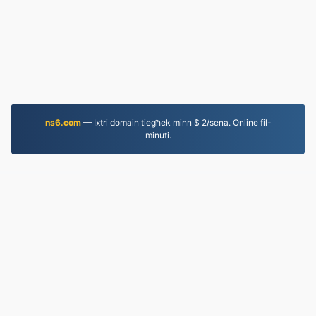
ns6.com
— Ixtri domain tiegħek minn $ 2/sena. Online fil-
minuti.
MP4.to
10,031,352 Fajls konvertiti mill-2019 'l hawn
Politika tal-Privatezza
|
Termini tas-Servizz
|
Dwarna
|
Ikkuntattjana
|
API
|
Kampjuni
|
Installa l-App
© 2026 MP4.to
|
VPS.org
LLC | Magħmul minn
nadermx