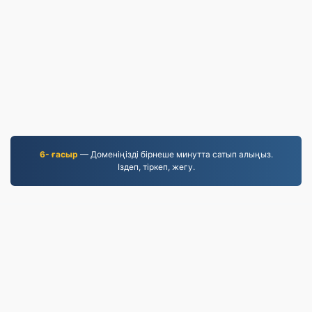
6- ғасыр
— Доменіңізді бірнеше минутта сатып алыңыз.
Іздеп, тіркеп, жегу.
MP4.to
10,037,210 2019 жылдан бері түрлендірілген
файлдар
Құпиялылық саясаты
|
Қызмет көрсету шарттары
|
Біз туралы
|
Бізбен хабарласыңы
|
API
|
Үлгілер
|