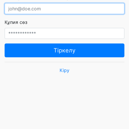
Құпия сөз
Тіркелу
Кіру