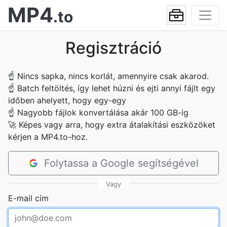
MP4
.to
Regisztráció
☝
Nincs sapka, nincs korlát, amennyire csak akarod.
☝
Batch feltöltés, így lehet húzni és ejti annyi fájlt egy
időben ahelyett, hogy egy-egy
☝
Nagyobb fájlok konvertálása akár 100 GB-ig
🚀
Képes vagy arra, hogy extra átalakítási eszközöket
kérjen a MP4.to-hoz.
Folytassa a Google segítségével
Vagy
E-mail cím