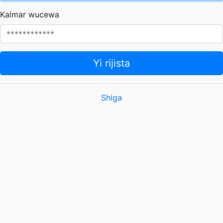
Kalmar wucewa
Yi rijista
Shiga