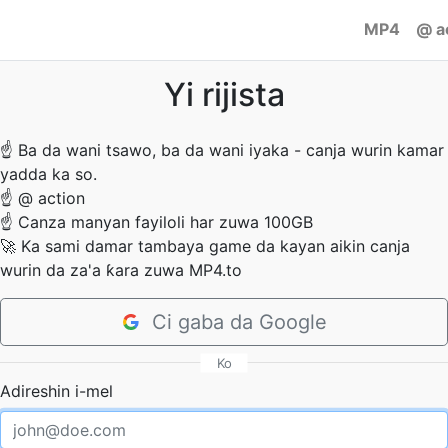
MP4
@ a
Yi rijista
☝
Ba da wani tsawo, ba da wani iyaka - canja wurin kamar
yadda ka so.
☝
@ action
☝
Canza manyan fayiloli har zuwa 100GB
🚀
Ka sami damar tambaya game da kayan aikin canja
wurin da za'a ƙara zuwa MP4.to
Ci gaba da Google
Ko
Adireshin i-mel