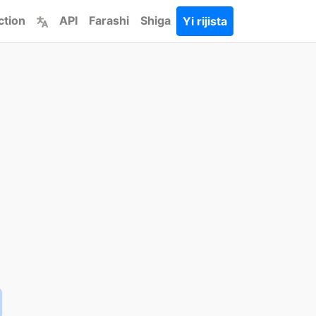
ction
API
Farashi
Shiga
Yi rijista