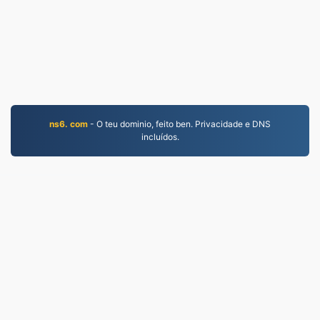
ns6. com
- O teu dominio, feito ben. Privacidade e DNS
incluídos.
MP4.to
10,040,219 Ficheiros convertidos desde 2019
Política de privacidade
|
Condicións de servizo
|
Sobre nós
|
Contacta connosco
|
API
|
Mostras
|
Instalar un programa
© 2026 MP4.to
|
VPS.org
LLC | Feito por
nadermx