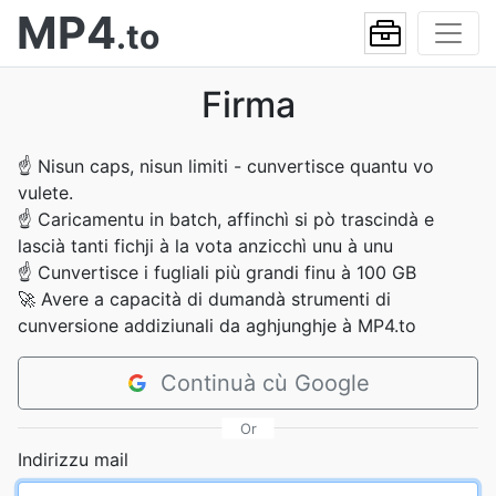
MP4
.to
Firma
☝
Nisun caps, nisun limiti - cunvertisce quantu vo
vulete.
☝
Caricamentu in batch, affinchì si pò trascindà e
lascià tanti fichji à la vota anzicchì unu à unu
☝
Cunvertisce i fugliali più grandi finu à 100 GB
🚀
Avere a capacità di dumandà strumenti di
cunversione addiziunali da aghjunghje à MP4.to
Continuà cù Google
Or
Indirizzu mail