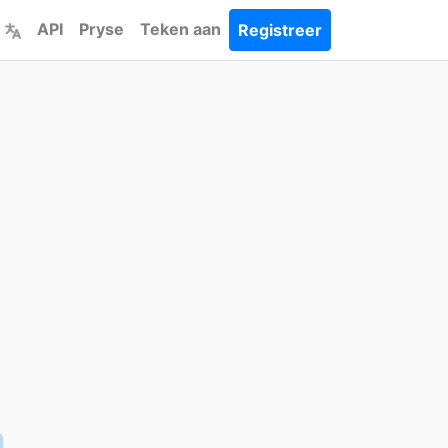
API
Pryse
Teken aan
Registreer