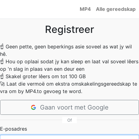
MP4
Alle gereedskap
Registreer
☝
Geen pette, geen beperkings asie soveel as wat jy wil
hê.
☝
Hou op oplaai sodat jy kan sleep en laat val soveel lêers
op 'n slag in plaas van een deur een
☝
Skakel groter lêers om tot 100 GB
🚀
Laat die vermoë om ekstra omskakelingsgereedskap te
vra om by MP4.to gevoeg te word.
Gaan voort met Google
Of
E-posadres