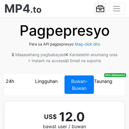
MP4
.to
Pagpepresyo
Para sa API pagpepresyo
Mag-click dito
🔒 Maaasahang pagbabayad
❌ Kanselahin anumang oras
⚡ Instant na access
📧 Email na suporta
25% diskwento
24h
Lingguhan
Buwan-
Taunang
Buwan
12.0
US$
bawat user / buwan