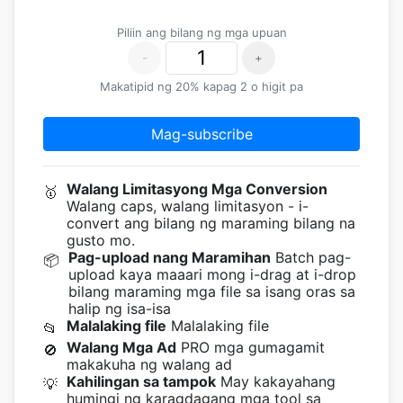
Piliin ang bilang ng mga upuan
-
+
Makatipid ng 20% kapag 2 o higit pa
Mag-subscribe
Walang Limitasyong Mga Conversion
🥇
Walang caps, walang limitasyon - i-
convert ang bilang ng maraming bilang na
gusto mo.
Pag-upload nang Maramihan
Batch pag-
📦
upload kaya maaari mong i-drag at i-drop
bilang maraming mga file sa isang oras sa
halip ng isa-isa
Malalaking file
Malalaking file
📂
Walang Mga Ad
PRO mga gumagamit
🚫
makakuha ng walang ad
Kahilingan sa tampok
May kakayahang
💡
humingi ng karagdagang mga tool sa