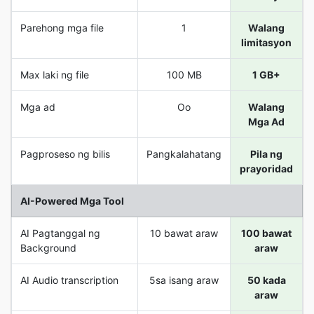
Parehong mga file
1
Walang
limitasyon
Max laki ng file
100 MB
1 GB+
Mga ad
Oo
Walang
Mga Ad
Pagproseso ng bilis
Pangkalahatang
Pila ng
prayoridad
AI-Powered Mga Tool
AI Pagtanggal ng
10 bawat araw
100 bawat
Background
araw
AI Audio transcription
5sa isang araw
50 kada
araw