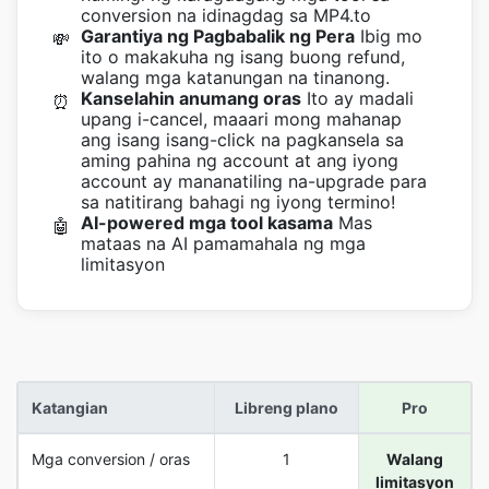
conversion na idinagdag sa MP4.to
Garantiya ng Pagbabalik ng Pera
Ibig mo
💸
ito o makakuha ng isang buong refund,
walang mga katanungan na tinanong.
Kanselahin anumang oras
Ito ay madali
⏰
upang i-cancel, maaari mong mahanap
ang isang isang-click na pagkansela sa
aming pahina ng account at ang iyong
account ay mananatiling na-upgrade para
sa natitirang bahagi ng iyong termino!
AI-powered mga tool kasama
Mas
🤖
mataas na AI pamamahala ng mga
limitasyon
Katangian
Libreng plano
Pro
Mga conversion / oras
1
Walang
limitasyon