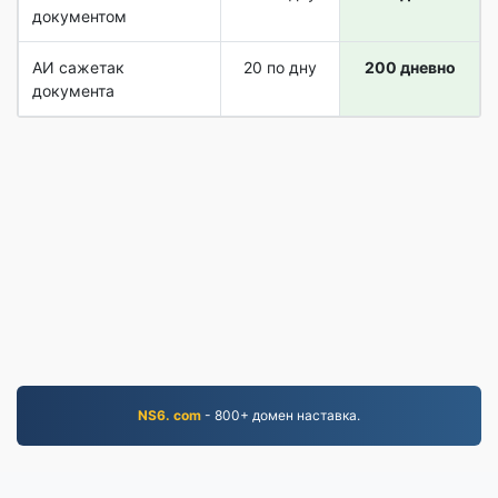
документом
АИ сажетак
20 по дну
200 дневно
документа
NS6. com
- 800+ домен наставка.