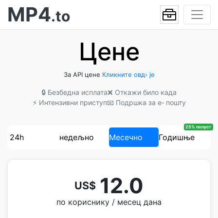
MP4
.to
Цене
За API цене
Кликните овд› је
🔒 Безбедна исплата
❌ Откажи било када
⚡ Интензивни приступ
📧 Подршка за е‐ пошту
25% попуст
24h
недељно
Месечно
Годишње
12.0
US$
по кориснику / месец дана