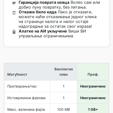
Гаранција поврата новца
Волео сам или
💸
добио пуну повратку, без питања.
Откажи било када
Лако је отказати,
⏰
можете наћи отказивање једног клика
на страници налога и налог остаје
надоградње за остатак свог израза!
Алатке на АИ укључене
Виши ВИ
🤖
управљање ограничењима
Бесплатан
Могућност
план
Проф.
Претварање/час
1
Неограничено
Истовремени фајлови
1
Неограничено
Макс. величина фајла
100 MB
1 GB+