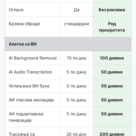
Огласи
Да
Без реклама
Брзина обраде
стандардни
Ред
приоритета
Алатке са ВИ
AI Background Removal
10 по дну
100 дневно
AI Audio Transcription
5 по дану
50 дневно
Уклањање ВИ буке
5 по дану
50 дневно
АИ гласова изолација
5 по дану
50 дневно
АИ подзаглавље
5 по дану
50 дневно
генерација
Ћаскање са
20 по дну
200 дневно