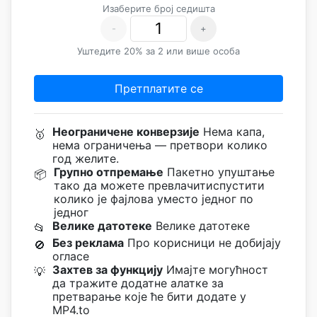
Изаберите број седишта
-
+
Уштедите 20% за 2 или више особа
Претплатите се
Неограничене конверзије
Нема капа,
🥇
нема ограничења — претвори колико
год желите.
Групно отпремање
Пакетно упуштање
📦
тако да можете превлачитиспустити
колико је фајлова уместо једног по
једног
Велике датотеке
Велике датотеке
📂
Без реклама
Про корисници не добијају
🚫
огласе
Захтев за функцију
Имајте могућност
💡
да тражите додатне алатке за
претварање које ће бити додате у
MP4.to