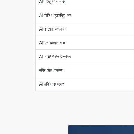
AI পটভূমি অপসারণ
AI অডিও ট্রান্সক্রিপশন
AI ঝামেলা অপসারণ
AI শব্দ আলাদা করা
AI সাবটাইটেল উৎপাদন
নথির সাথে আড্ডা
AI নথি সারসংক্ষেপ