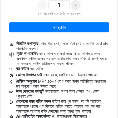
-
+
২ বা তার বেশি হলে ২০% সাশ্রয় করুন
সাবস্ক্রাইব
সীমাহীন রূপান্তর
কোন সীমা নেই, কোন সীমা নেই - আপনি যতটা চান
🥇
পরিবর্তিত করুন।
ব্যাচ আপলোডিং
ব্যাচ আপলোড করা হচ্ছে যাতে আপনি একবার
📦
একাধিক ফাইল একের পর এক ডাউনলোড করার পরিবর্তে একই সময়ে
অনেকগুলো ফাইল ডাউনলোড করতে পারেন
বড় ফাইল
বড় ফাইল
📂
কোনও বিজ্ঞাপন নেই
প্রো ব্যবহারকারীরা কোন বিজ্ঞাপন পায় না
🚫
বৈশিষ্ট্য অনুরোধ
MP4.to-এ যোগ করার জন্য অতিরিক্ত রূপান্তর
💡
টুল অনুরোধ করার ক্ষমতা আছে
টাকা ফেরতের গ্যারান্টি
ভালোবাসো অথবা টাকা ফেরত পাও, কোন
💸
প্রশ্নই নেই।
যেকোনো সময় বাতিল করুন
বাতিল করা খুব সহজ, আপনি আমাদের
⏰
অ্যাকাউন্ট পাতায় এক ক্লিকে বাতিল করতে পারবেন এবং আপনার
অ্যাকাউন্ট আপনার বাকি মেয়াদের জন্য আপগ্রেড থাকবে!
AI-চালিত টুল অন্তর্ভুক্ত
AI ব্যবস্থাপনা সীমাবদ্ধতা
🤖