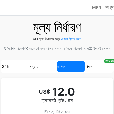
MP4
সব টুল
মূল্য নির্ধারণ
API মূল্য নির্ধারণের জন্য
এখানে ক্লিক করুন
🔒 নিরাপদ পরিশোধ
❌ যেকোনো সময় বাতিল করুন
⚡ অবিলম্বে প্রবেশ করান
📧 ই-মেইল সমর্থন
25% ছাড়
24h
সপ্তাহ
মাসিক
বার্ষিক
12.0
US$
ব্যবহারকারী প্রতি / মাস
সিট সংখ্যা নির্বাচন করুন