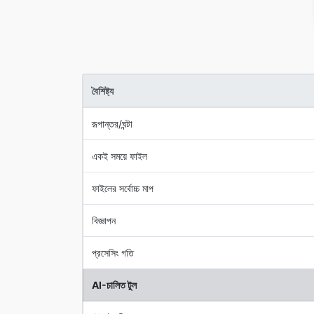
বৈশিষ্ট্য
রূপান্তর/ঘন্টা
একই সময়ে ফাইল
ফাইলের সর্বোচ্চ মাপ
বিজ্ঞাপন
প্রসেসিং গতি
AI-চালিত টুল