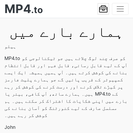
MP4
.to
ہمارے بارے میں
ہیلو
MP4.to کو صرف چند لوگ چلاتے ہیں جو ٹیکنالوجی کو
آپ کے لیے قابل رسائی، قابل فہم اور قابل انتظام
بنانے کی کوشش کرتے ہیں۔ آپ ہمیں ہمیشہ ایک ایسے
کمپیوٹر کے قریب پائیں گے جو ہمارے پلیٹ فارمز
پر کیڑے تلاش کرنے اور درست کرنے کی کوشش کر رہے
ہیں۔ ہمارے ساتھ، آپ کافی، بیئر یا MP4.to کے
بارے میں اپنی شکایات کا اشتراک کر سکتے ہیں۔ ہم
مسلسل صارف کے لیے کنورٹنگ کو آسان بنانے کی
کوشش کر رہے ہیں۔
John