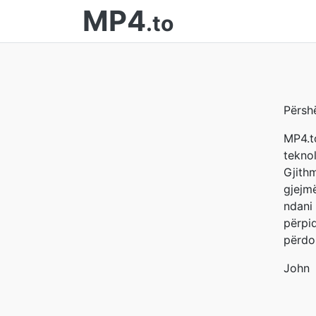
MP4
.to
Përsh
MP4.t
tekno
Gjith
gjejm
ndani 
përpi
përdo
John