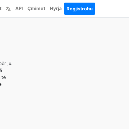
t
API
Çmimet
Hyrja
Regjistrohu
ër ju.
ë
 të
e