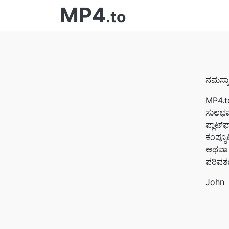
MP4
.to
ನಮಸ್ಕ
MP4.to
ಸುಲಭವಾ
ಪ್ಲಾಟ್
ಕಂಪ್ಯೂ
ಅಥವಾ M
ಪರಿವರ್
John