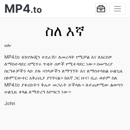
MP4
.to
ስለ እኛ
ሀሎ
MP4.to ቴክኖሎጂን ተደራሽ፣ ለመረዳት የሚቻል እና ለእርስዎ
ለማስተዳደር በሚጥሩ ጥቂት ሰዎች የሚተዳደር ነው። በመሣሪያ
ስርዓቶቻችን ላይ ያሉ ሳንካዎችን ለማግኘት እና ለማስተካከል ሁልጊዜ
በኮምፒውተር አቅራቢያ ያገኙናል። ከእኛ ጋር ቡና፣ ቢራ ወይም ስለ
MP4.to ያቀረቡትን ቅሬታ መጋራት ይችላሉ። ለተጠቃሚው ልወጣን
ሁልጊዜ ቀላል ለማድረግ እየጣርን ነው።
John